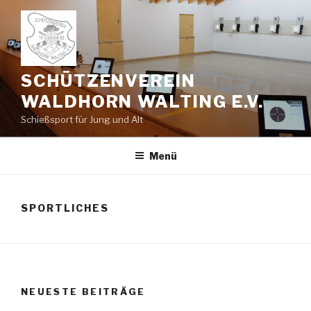
Zum
Inhalt
springen
SCHÜTZENVEREIN
WALDHORN WALTING E.V.
Schießsport für Jung und Alt
Menü
SPORTLICHES
NEUESTE BEITRÄGE