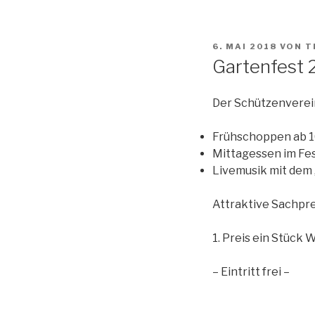
VERÖFFENTLICHT
6. MAI 2018
VON
T
AM
Gartenfest 
Der Schützenverein
Frühschoppen ab 1
Mittagessen im Fes
Livemusik mit dem 
Attraktive Sachpre
1. Preis ein Stück 
– Eintritt frei –