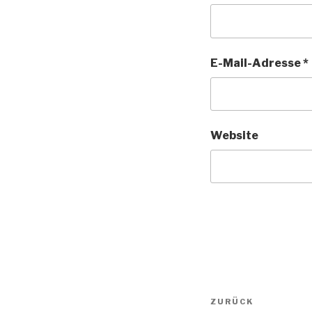
E-Mail-Adresse
*
Website
Beitragsnav
Vorheriger
ZURÜCK