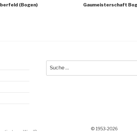
uberfeld (Bogen)
Gaumeisterschaft Bo
Suche
nach:
© 1953-2026
sentiert von WordPress