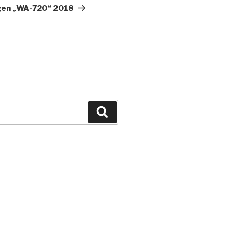
Beitrag
gen „WA-720“ 2018
Suchen