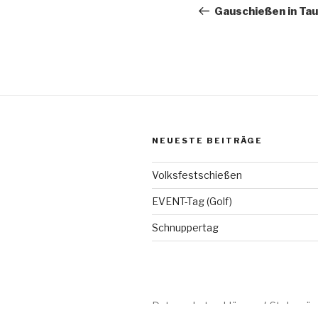
Beitrag
Gauschießen in Ta
NEUESTE BEITRÄGE
Volksfestschießen
EVENT-Tag (Golf)
Schnuppertag
Datenschutzerklärung
Stolz prä