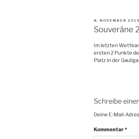
VERÖFFENTLICHT
8. NOVEMBER 201
AM
Souveräne 
Im letzten Wettkam
ersten 2 Punkte de
Platz in der Gauliga
Schreibe ein
Deine E-Mail-Adress
Kommentar
*