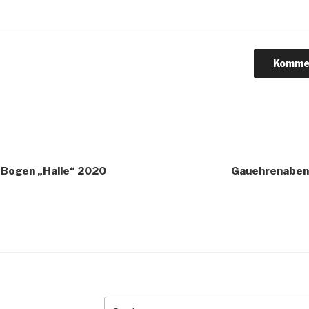
igation
Bogen „Halle“ 2020
Gauehrenabend
Suche