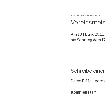
VERÖFFENTLICHT
13. NOVEMBER 20
AM
Vereinsmeis
Am 13.11. und 20.11
am Sonntag dem 17.
Schreibe ein
Deine E-Mail-Adress
Kommentar
*