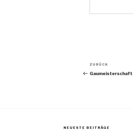
Beitragsnav
Vorheriger
ZURÜCK
Beitrag
Gaumeisterschaft 
NEUESTE BEITRÄGE