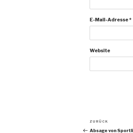
E-Mail-Adresse
*
Website
Beitragsnav
Vorheriger
ZURÜCK
Beitrag
Absage von Sportl