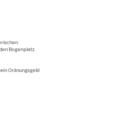
erischen
 den Bogenplatz.
h ein Ordnungsgeld