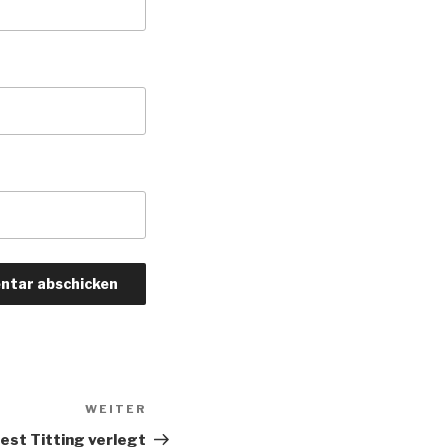
WEITER
Nächster
Beitrag
st Titting verlegt