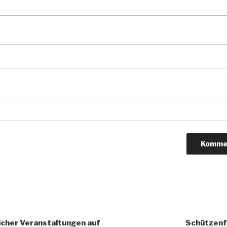
igation
icher Veranstaltungen auf
Schützenfe