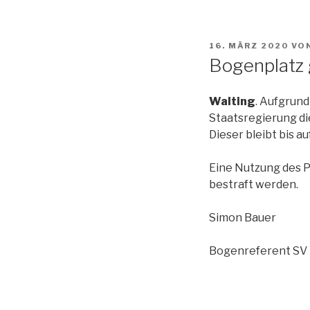
VERÖFFENTLICHT
16. MÄRZ 2020
VO
AM
Bogenplatz 
Walting
. Aufgrun
Staatsregierung di
Dieser bleibt bis a
Eine Nutzung des P
bestraft werden.
Simon Bauer
Bogenreferent SV 