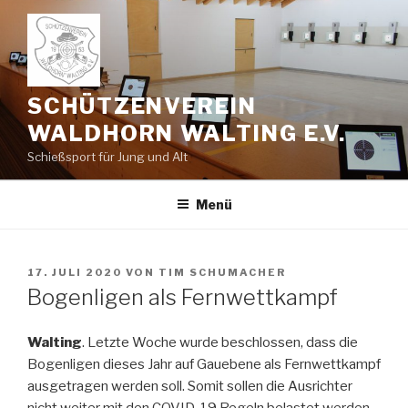
Zum
Inhalt
springen
SCHÜTZENVEREIN
WALDHORN WALTING E.V.
Schießsport für Jung und Alt
Menü
VERÖFFENTLICHT
17. JULI 2020
VON
TIM SCHUMACHER
AM
Bogenligen als Fernwettkampf
Walting
. Letzte Woche wurde beschlossen, dass die
Bogenligen dieses Jahr auf Gauebene als Fernwettkampf
ausgetragen werden soll. Somit sollen die Ausrichter