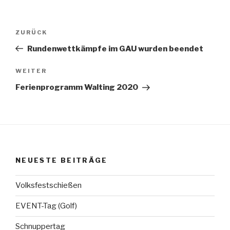
Beitragsnavigation
Vorheriger
ZURÜCK
Beitrag
Rundenwettkämpfe im GAU wurden beendet
Nächster
WEITER
Beitrag
Ferienprogramm Walting 2020
NEUESTE BEITRÄGE
Volksfestschießen
EVENT-Tag (Golf)
Schnuppertag