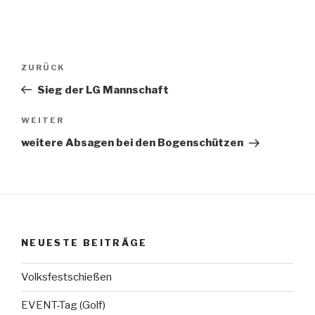
Beitragsnavigation
Vorheriger
ZURÜCK
Beitrag
Sieg der LG Mannschaft
Nächster
WEITER
Beitrag
weitere Absagen bei den Bogenschützen
NEUESTE BEITRÄGE
Volksfestschießen
EVENT-Tag (Golf)