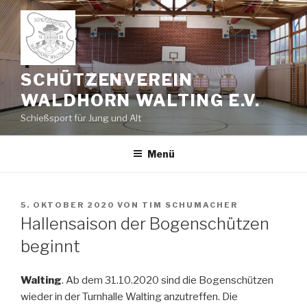
Zum
Inhalt
springen
SCHÜTZENVEREIN
WALDHORN WALTING E.V.
Schießsport für Jung und Alt
Menü
VERÖFFENTLICHT
5. OKTOBER 2020
VON
TIM SCHUMACHER
AM
Hallensaison der Bogenschützen
beginnt
Walting
. Ab dem 31.10.2020 sind die Bogenschützen
wieder in der Turnhalle Walting anzutreffen. Die