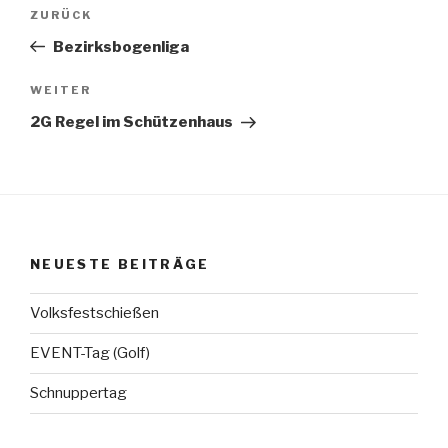
Beitragsnavigation
Vorheriger
ZURÜCK
Beitrag
Bezirksbogenliga
Nächster
WEITER
Beitrag
2G Regel im Schützenhaus
NEUESTE BEITRÄGE
Volksfestschießen
EVENT-Tag (Golf)
Schnuppertag