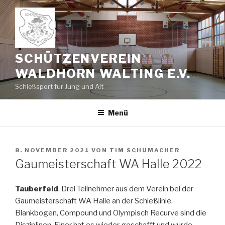
Zum
Inhalt
springen
SCHÜTZENVEREIN
WALDHORN WALTING E.V.
Schießsport für Jung und Alt
Menü
VERÖFFENTLICHT
8. NOVEMBER 2021
VON
TIM SCHUMACHER
AM
Gaumeisterschaft WA Halle 2022
Tauberfeld
. Drei Teilnehmer aus dem Verein bei der
Gaumeisterschaft WA Halle an der Schießlinie.
Blankbogen, Compound und Olympisch Recurve sind die