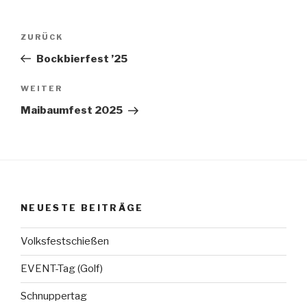
Beitragsnavigation
Vorheriger
ZURÜCK
Beitrag
Bockbierfest ’25
Nächster
WEITER
Beitrag
Maibaumfest 2025
NEUESTE BEITRÄGE
Volksfestschießen
EVENT-Tag (Golf)
Schnuppertag