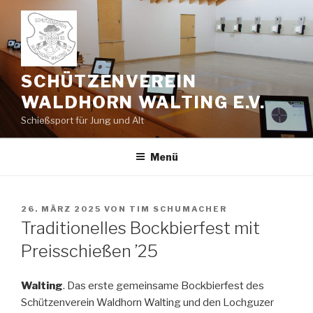
Zum
Inhalt
springen
SCHÜTZENVEREIN
WALDHORN WALTING E.V.
Schießsport für Jung und Alt
Menü
VERÖFFENTLICHT
26. MÄRZ 2025
VON
TIM SCHUMACHER
AM
Traditionelles Bockbierfest mit
Preisschießen ’25
Walting
. Das erste gemeinsame Bockbierfest des
Schützenverein Waldhorn Walting und den Lochguzer