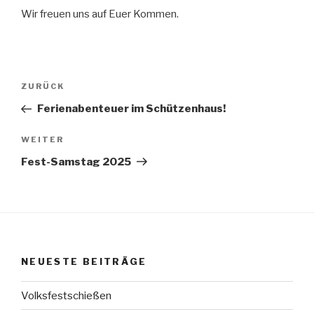
Wir freuen uns auf Euer Kommen.
Beitragsnavigation
Vorheriger
ZURÜCK
Beitrag
Ferienabenteuer im Schützenhaus!
Nächster
WEITER
Beitrag
Fest-Samstag 2025
NEUESTE BEITRÄGE
Volksfestschießen