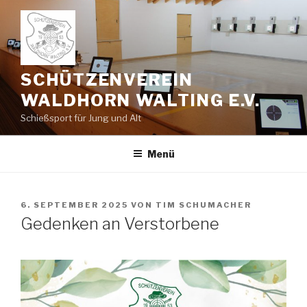
Zum
Inhalt
springen
SCHÜTZENVEREIN
WALDHORN WALTING E.V.
Schießsport für Jung und Alt
Menü
VERÖFFENTLICHT
6. SEPTEMBER 2025
VON
TIM SCHUMACHER
AM
Gedenken an Verstorbene