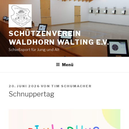
Zum
Inhalt
springen
SCHÜTZENVEREIN
WALDHORN WALTING E.V.
Schießsport für Jung und Alt
Menü
VERÖFFENTLICHT
20. JUNI 2026
VON
TIM SCHUMACHER
AM
Schnuppertag