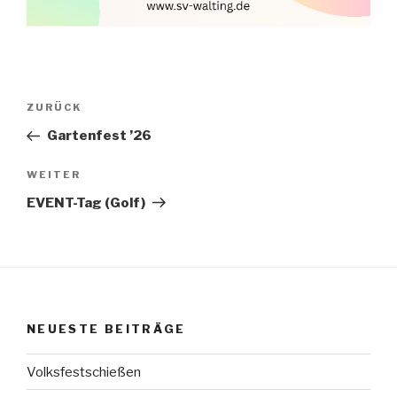
Beitragsnavigation
Vorheriger
ZURÜCK
Beitrag
Gartenfest ’26
Nächster
WEITER
Beitrag
EVENT-Tag (Golf)
NEUESTE BEITRÄGE
Volksfestschießen