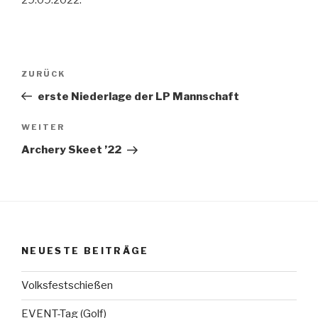
29.09.2022.
Beitragsnavigation
Vorheriger
ZURÜCK
Beitrag
erste Niederlage der LP Mannschaft
Nächster
WEITER
Beitrag
Archery Skeet ’22
NEUESTE BEITRÄGE
Volksfestschießen
EVENT-Tag (Golf)