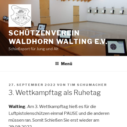
Zum
Inhalt
springen
SCHÜTZENVEREIN
WALDHORN WALTING E.V.
Schießsport für Jung und Alt
Menü
VERÖFFENTLICHT
27. SEPTEMBER 2022
VON
TIM SCHUMACHER
AM
3. Wettkampftag als Ruhetag
Walting
. Am 3. Wettkampftag hieß es für die
Luftpistolenschützen einmal PAUSE und die anderen
müssen ran. Somit Schießen Sie erst wieder am