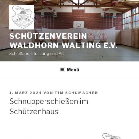
Zum
Inhalt
springen
SCHÜTZENVEREIN
WALDHORN WALTING E.V.
Schießsport für Jung und Alt
Menü
VERÖFFENTLICHT
1. MÄRZ 2024
VON
TIM SCHUMACHER
AM
Schnupperschießen im
Schützenhaus