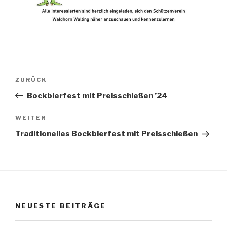
Beitragsnavigation
Vorheriger
ZURÜCK
Beitrag
Bockbierfest mit Preisschießen ’24
Nächster
WEITER
Beitrag
Traditionelles Bockbierfest mit Preisschießen
NEUESTE BEITRÄGE