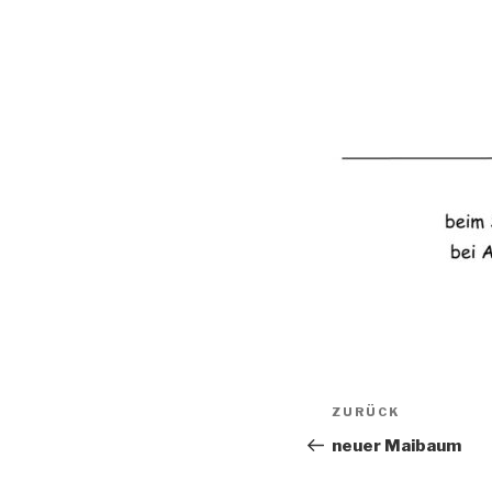
Beitragsnav
Vorheriger
ZURÜCK
Beitrag
neuer Maibaum