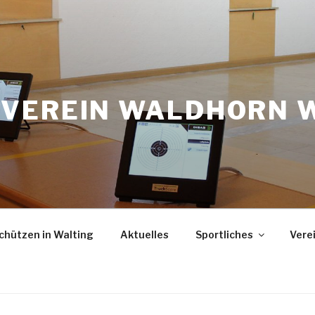
VEREIN WALDHORN 
chützen in Walting
Aktuelles
Sportliches
Vere