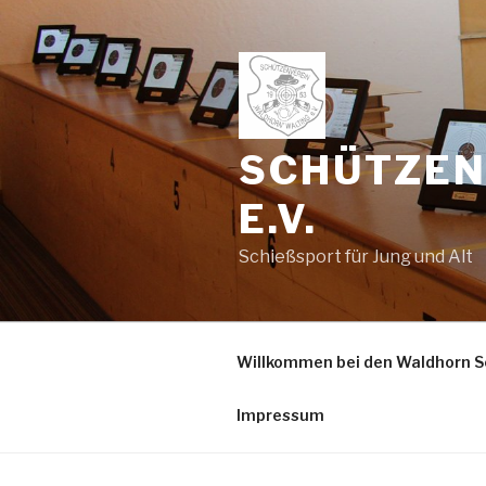
Zum
Inhalt
springen
SCHÜTZEN
E.V.
Schießsport für Jung und Alt
Willkommen bei den Waldhorn S
Impressum