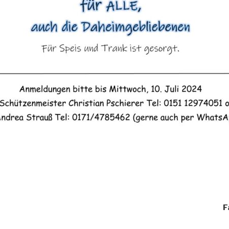
igation
F