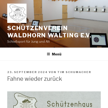
Zum
Inhalt
springen
SCHÜTZENVEREIN
WALDHORN WALTING E.V.
Schießsport für Jung und Alt
Menü
VERÖFFENTLICHT
23. SEPTEMBER 2024
VON
TIM SCHUMACHER
AM
Fahne wieder zurück