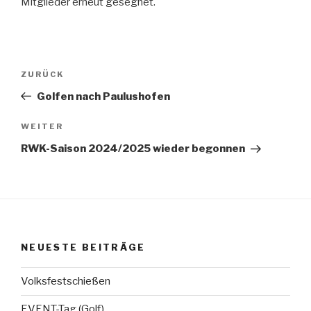
Mitglieder erneut gesegnet.
Beitragsnavigation
Vorheriger
ZURÜCK
Beitrag
Golfen nach Paulushofen
Nächster
WEITER
Beitrag
RWK-Saison 2024/2025 wieder begonnen
NEUESTE BEITRÄGE
Volksfestschießen
EVENT-Tag (Golf)